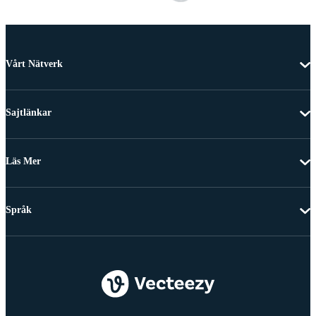
Vårt Nätverk
Sajtlänkar
Läs Mer
Språk