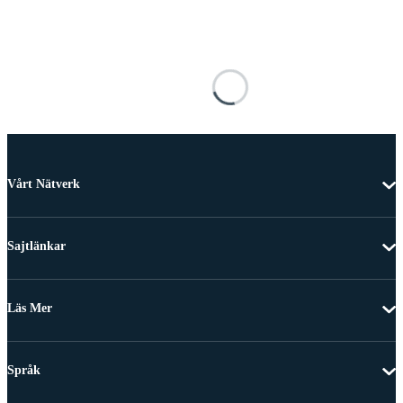
Vårt Nätverk
Sajtlänkar
Läs Mer
Språk