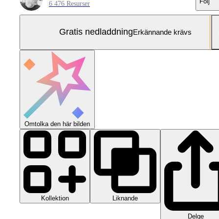
Följ
6 476 Resurser
Gratis nedladdning
Erkännande krävs
Omtolka den här bilden
Kollektion
Liknande
Delge