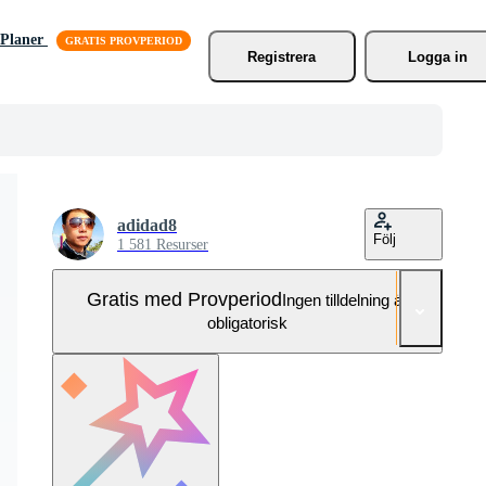
Planer
Registrera
Logga in
adidad8
Följ
1 581 Resurser
Gratis med Provperiod
Ingen tilldelning är
obligatorisk