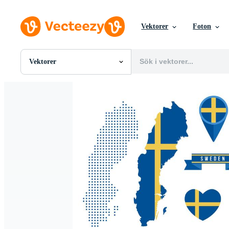
Vektorer
Foton
Vektorer
Alla Bilder
Foton
PNGs
PSDs
SVGs
Mallar
Vektorer
Videor
Rörlig grafik
Redaktionella Bilder
Redaktionella Evenemang