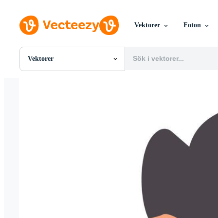
Vektorer
Foton
Vektorer
Alla Bilder
Foton
PNGs
PSDs
SVGs
Mallar
Vektorer
Videor
Rörlig grafik
Redaktionella Bilder
Redaktionella Evenemang