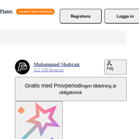
Planer
Registrera
Logga in
Muhammad Shabraiz
Följ
312 520 Resurser
Gratis med Provperiod
Ingen tilldelning är
obligatorisk