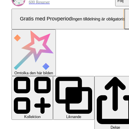
Följ
600 Resurser
Gratis med Provperiod
Ingen tilldelning är obligatorisk
Omtolka den här bilden
Kollektion
Liknande
Delge