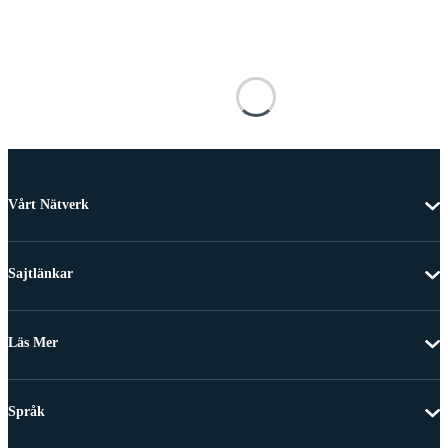
Vårt Nätverk
Sajtlänkar
Läs Mer
Språk