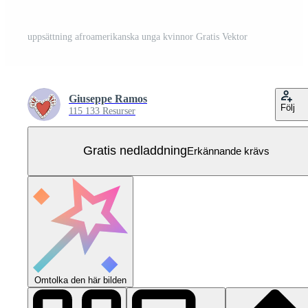
uppsättning afroamerikanska unga kvinnor Gratis Vektor
Giuseppe Ramos
Följ
115 133 Resurser
Gratis nedladdning
Erkännande krävs
Omtolka den här bilden