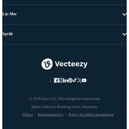
Läs Mer
Språk
© 2026 Eezy LLC Alla rättigheter reserverade
Villkor
Integritetspolicy
Policy för skälig användning