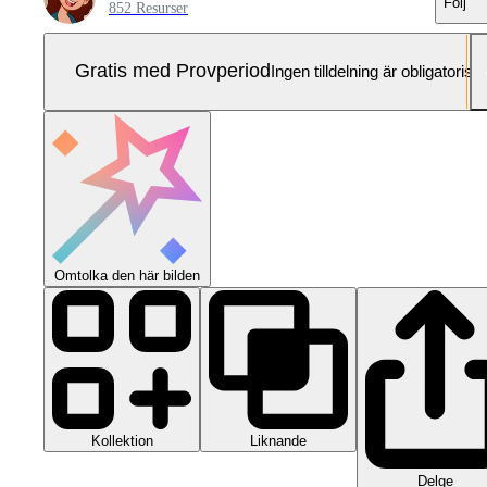
Följ
852 Resurser
Gratis med Provperiod
Ingen tilldelning är obligatorisk
Omtolka den här bilden
Kollektion
Liknande
Delge