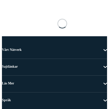
Vårt Nätverk
Sajtlänkar
Läs Mer
Språk