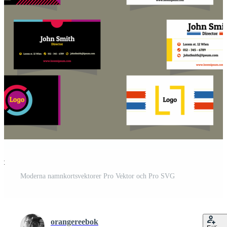
st
Moderna namnkortsvektorer Pro Vektor och Pro SVG
orangereebok