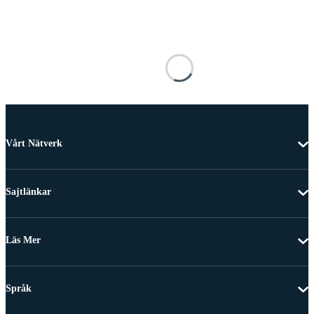
Vårt Nätverk
Sajtlänkar
Läs Mer
Språk