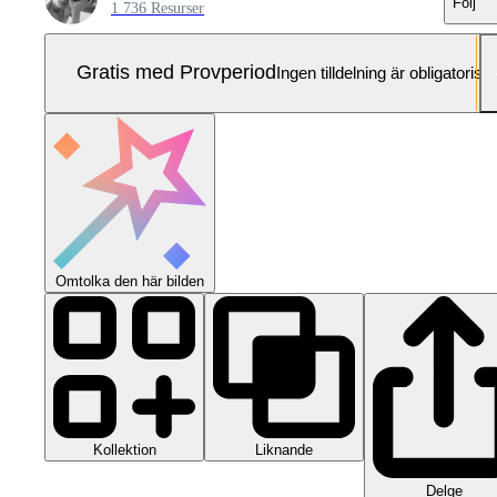
Följ
1 736 Resurser
Gratis med Provperiod
Ingen tilldelning är obligatorisk
Omtolka den här bilden
Kollektion
Liknande
Delge