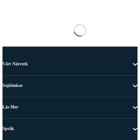
Vårt Nätverk
Sajtlänkar
Läs Mer
Språk