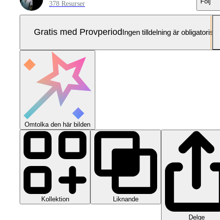
Följ
378 Resurser
Gratis med Provperiod
Ingen tilldelning är obligatorisk
Omtolka den här bilden
Kollektion
Liknande
Delge