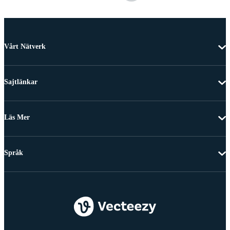
Vårt Nätverk
Sajtlänkar
Läs Mer
Språk