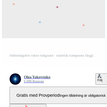
födelsedagsfest vektor bakgrund - realistisk transparens färgglada festliga ballonger, konfetti, band flyger för fester kort i isolerad vit bakgrund med plats för din text. Pro Vektor
Olga Yakovenko
Följ
6 098 Resurser
Gratis med Provperiod
Ingen tilldelning är obligatorisk