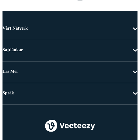
Vårt Nätverk
Sajtlänkar
Läs Mer
Språk