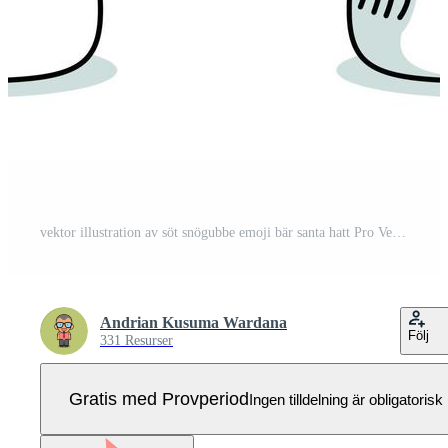
vektor illustration av söt snögubbe emoji bär santa hatt Pro Vektor
Andrian Kusuma Wardana
Följ
331 Resurser
Gratis med Provperiod
Ingen tilldelning är obligatorisk