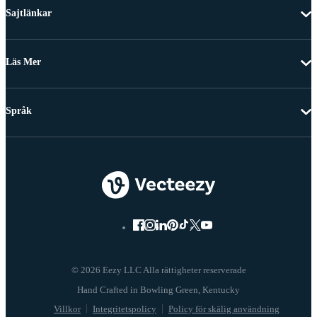
Sajtlänkar
Läs Mer
Språk
© 2026 Eezy LLC Alla rättigheter reserverade
Villkor
Integritetspolicy
Policy för skälig användning