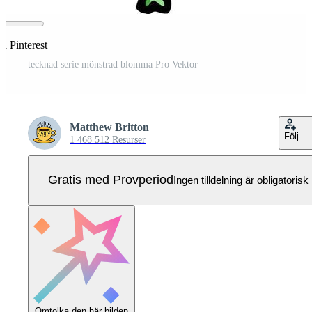
å Pinterest
tecknad serie mönstrad blomma Pro Vektor
Matthew Britton
Följ
1 468 512 Resurser
Gratis med Provperiod
Ingen tilldelning är obligatorisk
Omtolka den här bilden