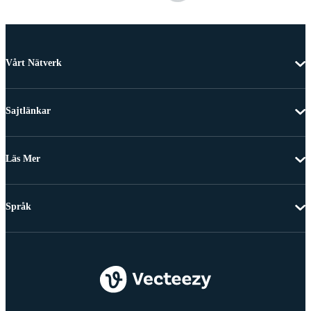
Vårt Nätverk
Sajtlänkar
Läs Mer
Språk