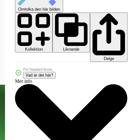
Omtolka den här bilden
Kollektion
Liknande
Delge
Pro Standard-licens
Vad är det här?
Mer info