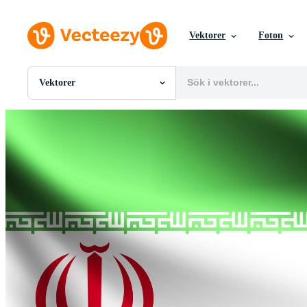
Vektorer
Foton
Vektorer
Alla Bilder
Foton
PNGs
PSDs
SVGs
Mallar
Vektorer
Videor
Rörlig grafik
Redaktionella Bilder
Redaktionella Evenemang