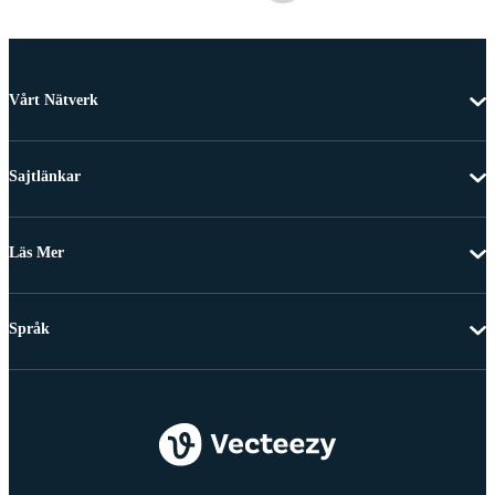
Vårt Nätverk
Sajtlänkar
Läs Mer
Språk