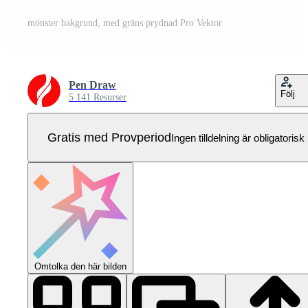
mönster bakgrund, med gräns prydnad Pro Vektor
Pen Draw
Följ
5 141 Resurser
Gratis med Provperiod
Ingen tilldelning är obligatorisk
Omtolka den här bilden