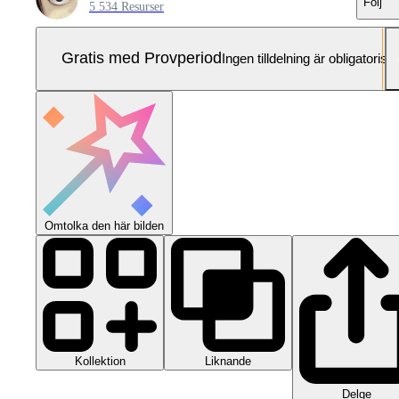
Följ
5 534 Resurser
Gratis med Provperiod
Ingen tilldelning är obligatorisk
Omtolka den här bilden
Kollektion
Liknande
Delge