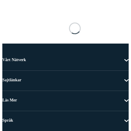
Vårt Nätverk
Sajtlänkar
Läs Mer
Språk