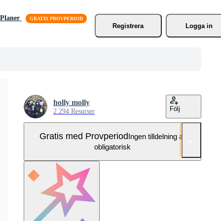
Planer
Registrera
Logga in
holly molly
Följ
2 294 Resurser
Gratis med Provperiod
Ingen tilldelning är
obligatorisk