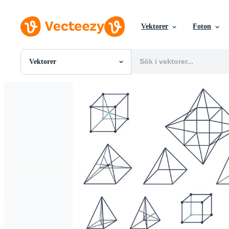
Vektorer
Foton
Vektorer
Alla Bilder
Foton
PNGs
PSDs
SVGs
Mallar
Vektorer
Videor
Rörlig grafik
Redaktionella Bilder
Redaktionella Evenemang