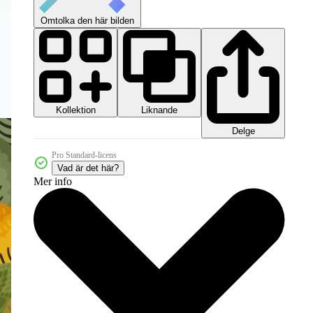
Omtolka den här bilden
Kollektion
Liknande
Delge
Pro Standard-licens
Vad är det här?
Mer info