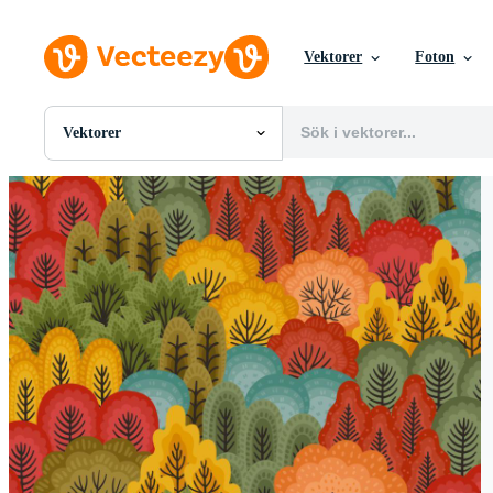
Vektorer
Foton
Vektorer
Alla Bilder
Foton
PNGs
PSDs
SVGs
Mallar
Vektorer
Videor
Rörlig grafik
Redaktionella Bilder
Redaktionella Evenemang