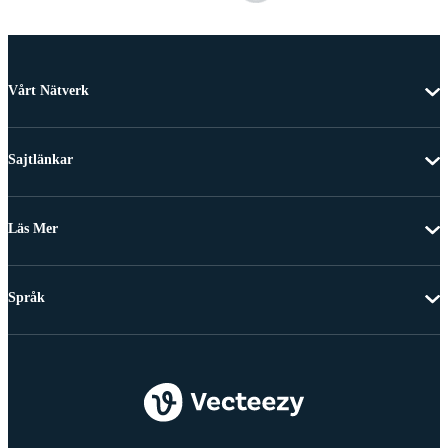
Vårt Nätverk
Sajtlänkar
Läs Mer
Språk