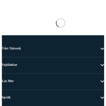
Vårt Nätverk
Sajtlänkar
Läs Mer
Språk