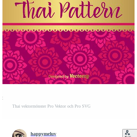
st
Thai vektormönster Pro Vektor och Pro SVG
happymeluv