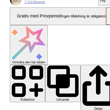
Följ
5 534 Resurser
Gratis med Provperiod
Ingen tilldelning är obligatorisk
Omtolka den här bilden
Kollektion
Liknande
Delge