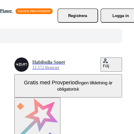
Planer
Registrera
Logga in
Habibulla Sonet
Följ
13 572 Resurser
Gratis med Provperiod
Ingen tilldelning är
obligatorisk