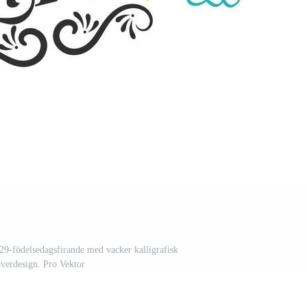
 29-födelsedagsfirande med vacker kalligrafisk
verdesign. Pro Vektor