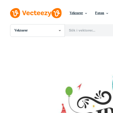
Vektorer
Foton
Vektorer
Alla Bilder
Foton
PNGs
PSDs
SVGs
Mallar
Vektorer
Videor
Rörlig grafik
Redaktionella Bilder
Redaktionella Evenemang