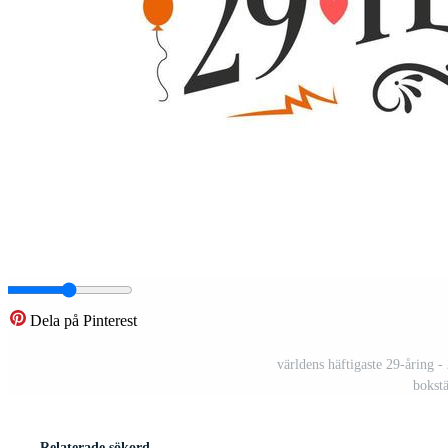
Dela på Pinterest
världens häftigaste 29-åring -
bokstä
Relaterade sökord