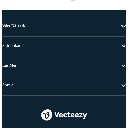
Vårt Nätverk
Sajtlänkar
Läs Mer
Språk