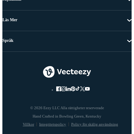
Läs Mer
Språk
© 2026 Eezy LLC Alla rättigheter reserverade
Villkor
Integritetspolicy
Policy för skälig användning