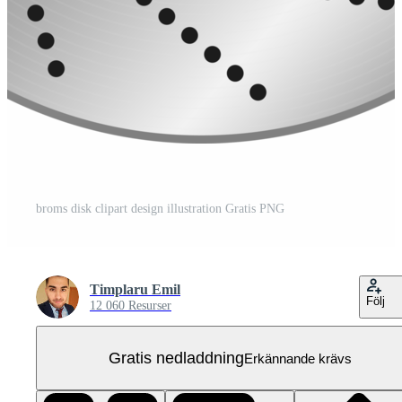
broms disk clipart design illustration Gratis PNG
Timplaru Emil
Följ
12 060 Resurser
Gratis nedladdning
Erkännande krävs