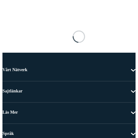
Vårt Nätverk
Sajtlänkar
Läs Mer
Språk