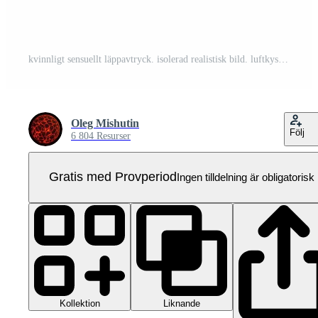
kvinnligt sensuellt läppavtryck. isolerad realistisk bild. luftkyss, rött läppstift. Pro PNG
Oleg Mishutin
Följ
6 804 Resurser
Gratis med Provperiod
Ingen tilldelning är obligatorisk
Kollektion
Liknande