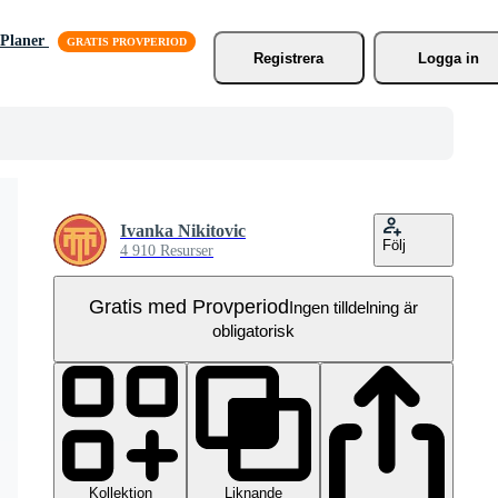
Planer
Registrera
Logga in
Ivanka Nikitovic
Följ
4 910 Resurser
Gratis med Provperiod
Ingen tilldelning är
obligatorisk
Kollektion
Liknande