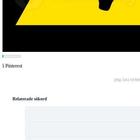
på Pinterest
png fara teck
Relaterade sökord