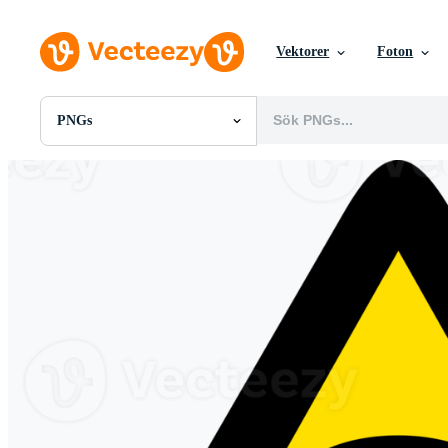
Vektorer
Foton
PNGs
Alla Bilder
Foton
PNGs
PSDs
SVGs
Mallar
Vektorer
Videor
Rörlig grafik
Redaktionella Bilder
Redaktionella Evenemang