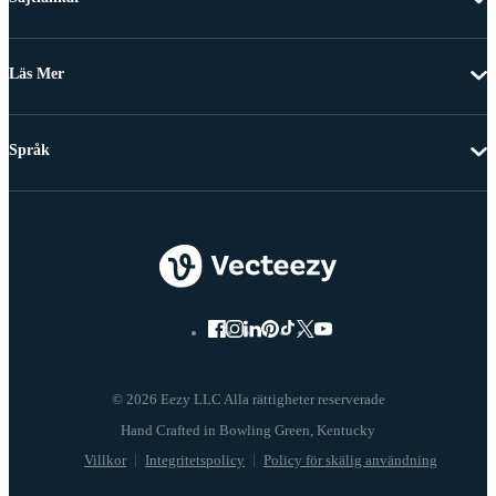
Läs Mer
Språk
© 2026 Eezy LLC Alla rättigheter reserverade
Villkor
Integritetspolicy
Policy för skälig användning