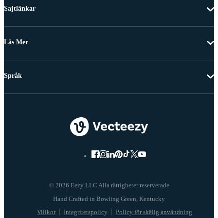
Sajtlänkar
Läs Mer
Språk
© 2026 Eezy LLC Alla rättigheter reserverade
Villkor
Integritetspolicy
Policy för skälig användning