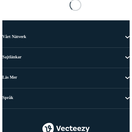
Vårt Nätverk
Sajtlänkar
Läs Mer
Språk