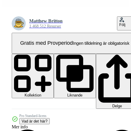
Matthew Britton
Följ
1 468 512 Resurser
Gratis med Provperiod
Ingen tilldelning är obligatorisk
Kollektion
Liknande
Delge
Pro Standard-licens
Vad är det här?
Mer info