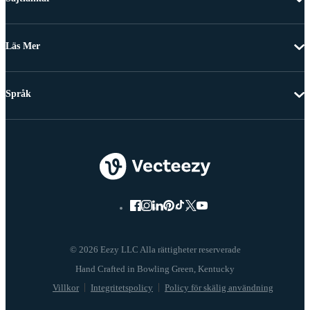
Läs Mer
Språk
© 2026 Eezy LLC Alla rättigheter reserverade
Villkor
Integritetspolicy
Policy för skälig användning