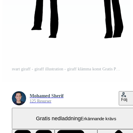
svart giraff - giraff illustration - giraff klämma konst Gratis PNG
Mohamed Sherif
Följ
125 Resurser
Gratis nedladdning
Erkännande krävs