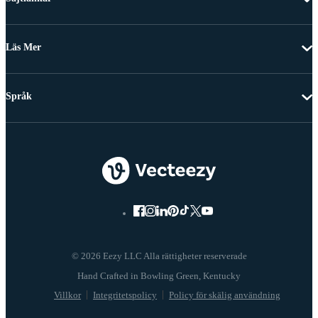
Läs Mer
Språk
© 2026 Eezy LLC Alla rättigheter reserverade
Villkor
Integritetspolicy
Policy för skälig användning