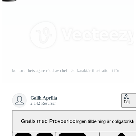
kontor arbetstagare rädd av chef - 3d karaktär illustration i företag Pro PNG
Galih Aprilia
Följ
2 142 Resurser
Gratis med Provperiod
Ingen tilldelning är obligatorisk