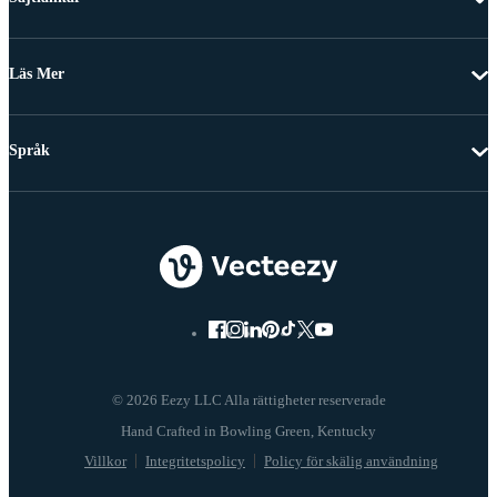
Läs Mer
Språk
© 2026 Eezy LLC Alla rättigheter reserverade
Villkor
Integritetspolicy
Policy för skälig användning