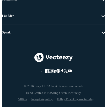
Läs Mer
Språk
© 2026 Eezy LLC Alla rättigheter reserverade
Villkor
Integritetspolicy
Policy för skälig användning