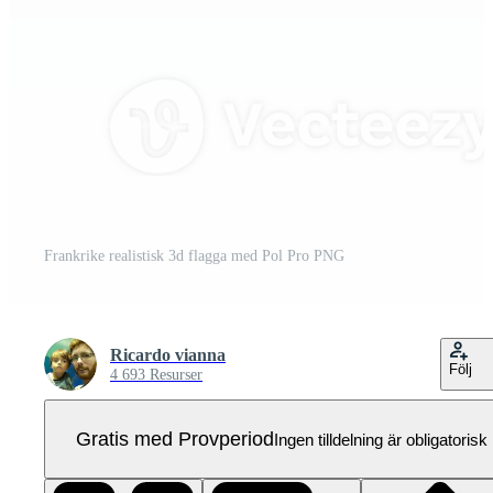
Frankrike realistisk 3d flagga med Pol Pro PNG
Ricardo vianna
Följ
4 693 Resurser
Gratis med Provperiod
Ingen tilldelning är obligatorisk