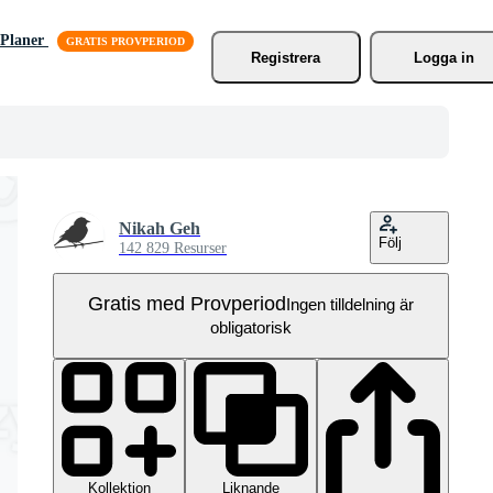
Planer
Registrera
Logga in
Nikah Geh
Följ
142 829 Resurser
Gratis med Provperiod
Ingen tilldelning är
obligatorisk
Kollektion
Liknande