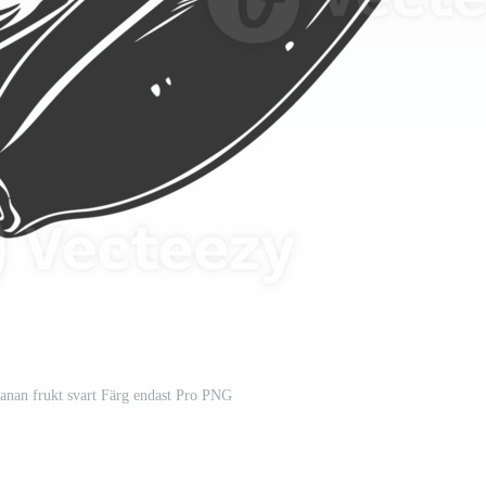
 banan frukt svart Färg endast Pro PNG