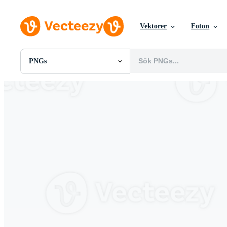
Vektorer
Foton
PNGs
Alla Bilder
Foton
PNGs
PSDs
SVGs
Mallar
Vektorer
Videor
Rörlig grafik
Redaktionella Bilder
Redaktionella Evenemang