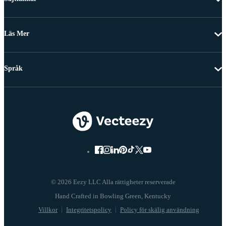
Läs Mer
Språk
© 2026 Eezy LLC Alla rättigheter reserverade
Villkor
Integritetspolicy
Policy för skälig användning