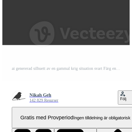
ai genererad silhuett av en gammal krig situation svart Färg endast Pro PNG
Nikah Geh
Följ
142 829 Resurser
Gratis med Provperiod
Ingen tilldelning är obligatorisk