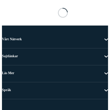
Vårt Nätverk
Sajtlänkar
Läs Mer
Språk