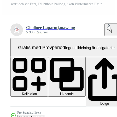
svart och vit Färg Tal bubbla ballong, ikon klistermärke PM nyckelord planerare text låda baner, platt png transparent element design Pro PNG
Chalinee Laparotjanawong
Följ
5 905 Resurser
Gratis med Provperiod
Ingen tilldelning är obligatorisk
Kollektion
Liknande
Delge
Pro Standard-licens