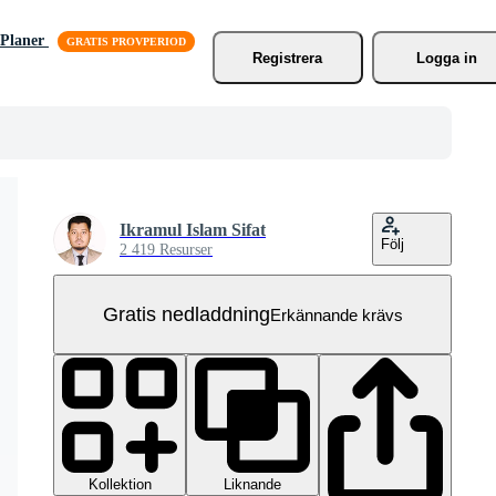
Planer
Registrera
Logga in
Ikramul Islam Sifat
Följ
2 419 Resurser
Gratis nedladdning
Erkännande krävs
Kollektion
Liknande