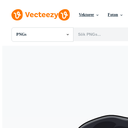
Vektorer
Foton
PNGs
Alla Bilder
Foton
PNGs
PSDs
SVGs
Mallar
Vektorer
Videor
Rörlig grafik
Redaktionella Bilder
Redaktionella Evenemang