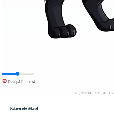
Dela på Pinterest
ai genererad svart panter 
Relaterade sökord