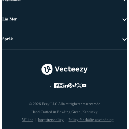
Läs Mer
Språk
© 2026 Eezy LLC Alla rättigheter reserverade
Villkor
Integritetspolicy
Policy för skälig användning