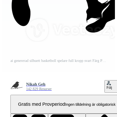
ai genererad silhuett basketboll spelare full kropp svart Färg Pro PNG
Nikah Geh
Följ
142 829 Resurser
Gratis med Provperiod
Ingen tilldelning är obligatorisk