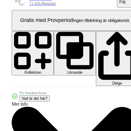
Följ
71 626 Resurser
Gratis med Provperiod
Ingen tilldelning är obligatorisk
Kollektion
Liknande
Delge
Pro Standard-licens
Vad är det här?
Mer info