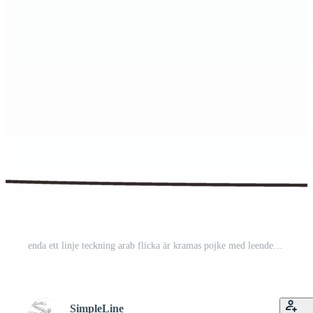
enda ett linje teckning arab flicka är kramas pojke med leende. Lycklig man kramas och fattande kvinna. par dejting tecken. Lycklig familj begrepp. modern kontinuerlig linje dra design grafisk Pro PNG
SimpleLine