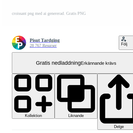
croissant png med ai genererad. Gratis PNG
Pisut Tardging
Följ
28 767 Resurser
Gratis nedladdning
Erkännande krävs
Kollektion
Liknande
Delge