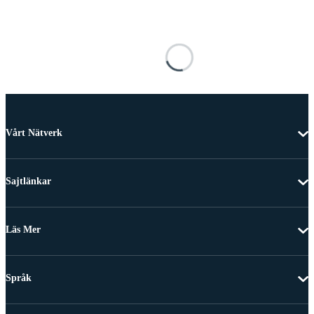
Vårt Nätverk
Sajtlänkar
Läs Mer
Språk