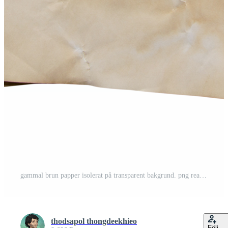
gammal brun papper isolerat på transparent bakgrund. png realistisk design element. Gratis PNG
thodsapol thongdeekhieo
Följ