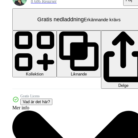
8 686 Resurser
Gratis nedladdning
Erkännande krävs
Kollektion
Liknande
Delge
Gratis Licens
Vad är det här?
Mer info