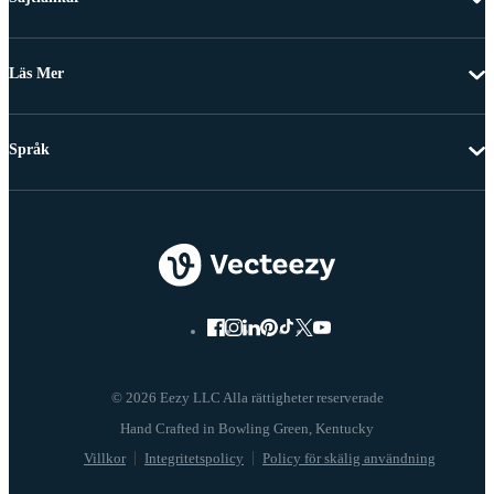
Läs Mer
Språk
© 2026 Eezy LLC Alla rättigheter reserverade
Villkor
Integritetspolicy
Policy för skälig användning