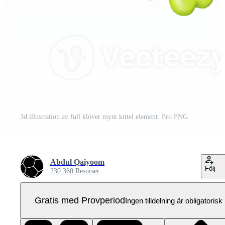
3d illustration av full klöver mynt kittel element. Pro PNG
Abdul Qaiyoom
Följ
230 360 Resurser
Gratis med Provperiod
Ingen tilldelning är obligatorisk