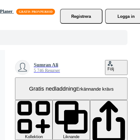
Planer
Registrera
Logga in
Sumran Ali
Följ
5 746 Resurser
Gratis nedladdning
Erkännande krävs
Kollektion
Liknande