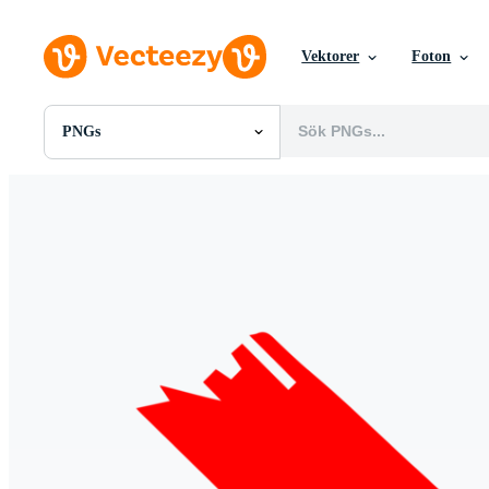
Vektorer
Foton
PNGs
Alla Bilder
Foton
PNGs
PSDs
SVGs
Mallar
Vektorer
Videor
Rörlig grafik
Redaktionella Bilder
Redaktionella Evenemang