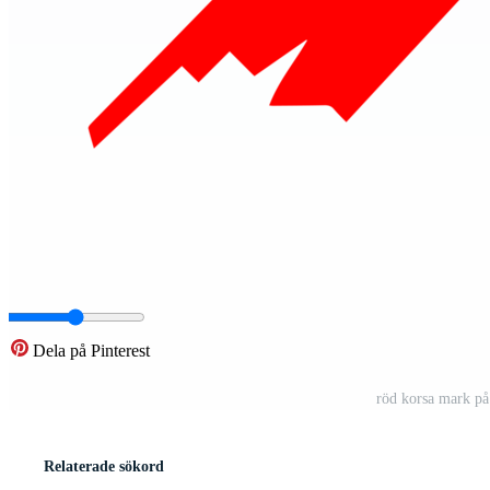
Dela på Pinterest
röd korsa mark på
Relaterade sökord