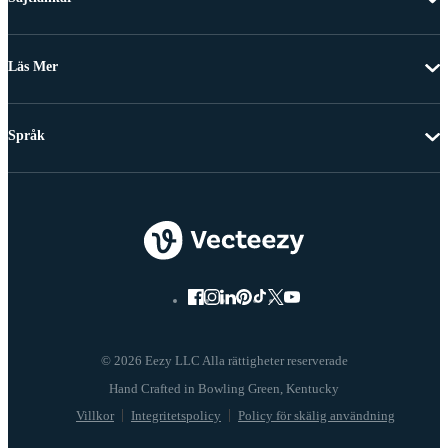
Läs Mer
Språk
© 2026 Eezy LLC Alla rättigheter reserverade
Villkor
Integritetspolicy
Policy för skälig användning