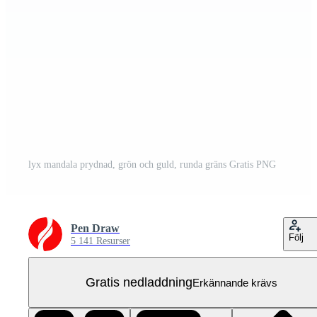
lyx mandala prydnad, grön och guld, runda gräns Gratis PNG
Pen Draw
Följ
5 141 Resurser
Gratis nedladdning
Erkännande krävs