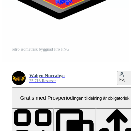
retro isometrisk byggnad Pro PNG
Wahyu Nurcahyo
Följ
25 716 Resurser
Gratis med Provperiod
Ingen tilldelning är obligatorisk