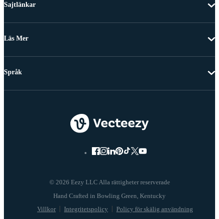
Sajtlänkar
Läs Mer
Språk
© 2026 Eezy LLC Alla rättigheter reserverade
Villkor
Integritetspolicy
Policy för skälig användning