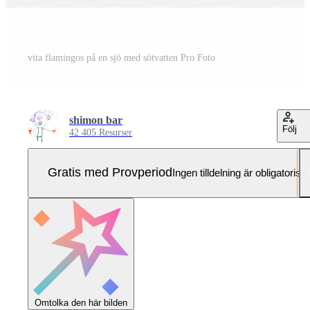
vita flamingos på en sjö med sötvatten Pro Foto
shimon bar
Följ
42 405 Resurser
Gratis med Provperiod
Ingen tilldelning är obligatorisk
Omtolka den här bilden