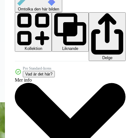
Omtolka den här bilden
Kollektion
Liknande
Delge
Pro Standard-licens
Vad är det här?
Mer info