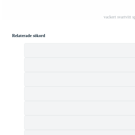
vackert svartvitt 
Relaterade sökord