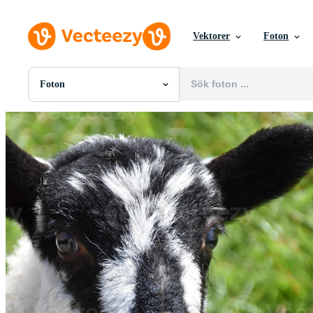
Vektorer
Foton
Foton
Alla Bilder
Foton
PNGs
PSDs
SVGs
Mallar
Vektorer
Videor
Rörlig grafik
Redaktionella Bilder
Redaktionella Evenemang