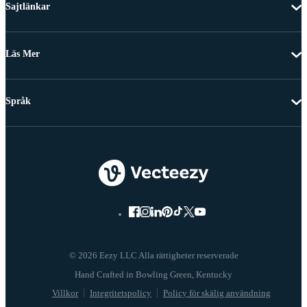
Sajtlänkar
Läs Mer
Språk
© 2026 Eezy LLC Alla rättigheter reserverade
Villkor
Integritetspolicy
Policy för skälig användning