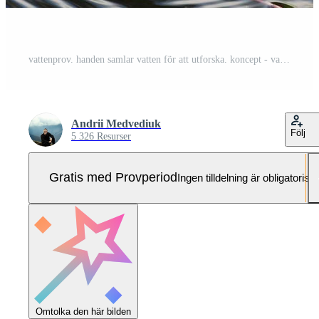
vattenprov. handen samlar vatten för att utforska. koncept - vattenrenhet analys, miljö, ekologi. vattentestning för infektioner, tillåtelse att simma. selektivt fokus, plats för text. Pro Foto
Andrii Medvediuk
Följ
5 326 Resurser
Gratis med Provperiod
Ingen tilldelning är obligatorisk
Omtolka den här bilden