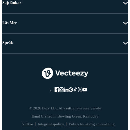
Sajtlänkar
Läs Mer
Språk
© 2026 Eezy LLC Alla rättigheter reserverade
Villkor
Integritetspolicy
Policy för skälig användning