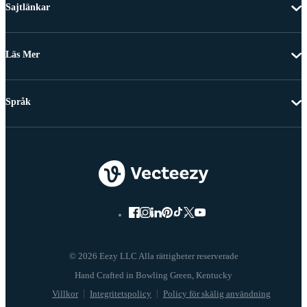
Sajtlänkar
Läs Mer
Språk
© 2026 Eezy LLC Alla rättigheter reserverade
Villkor
Integritetspolicy
Policy för skälig användning